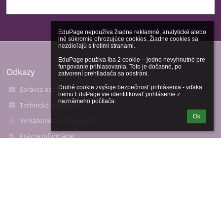
EduPage nepoužíva žiadne reklamné, analytické alebo 
iné súkromie ohrozujúce cookies. Žiadne cookies sa 
nezdieľajú s tretími stranami.

EduPage používa iba 2 cookie – jedno nevyhnutné pre 
fungovanie prihlasovania. Toto je dočasné, po 
Odkazy
zatvorení prehliadača sa odstráni.

Druhé cookie zvyšuje bezpečnosť prihlásenia - vďaka 
Správca obsahu
nemu EduPage vie identifikovať prihlásenie z 
neznámeho počítača.
Technická podpora
Ok
Vyhlásenie o prístupnosti
Právne informácie
Zásady ochrany osobných údajov
Údaje o prevádzkovateľovi
Mapa stránok
O nás
Kontakt