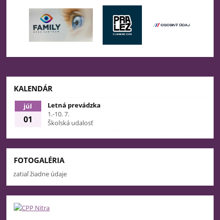
KALENDÁR
Letná prevádzka
júl
1.-10. 7.
01
Školská udalosť
FOTOGALÉRIA
zatiaľ žiadne údaje