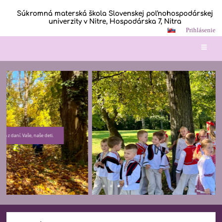
Súkromná materská škola Slovenskej poľnohospodárskej
univerzity v Nitre, Hospodárska 7, Nitra
Prihlásenie
Hlavná
stránka
Ďakujeme , že na nás myslíte pri darovaní 2% z daní. Vaše, naše deti.