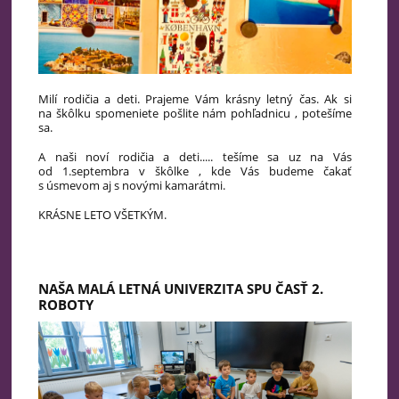
Milí rodičia a deti. Prajeme Vám krásny letný čas. Ak si
na škôlku spomeniete pošlite nám pohľadnicu , potešíme
sa.
A naši noví rodičia a deti..... tešíme sa uz na Vás
od 1.septembra v škôlke , kde Vás budeme čakať
s úsmevom aj s novými kamarátmi.
KRÁSNE LETO VŠETKÝM.
NAŠA MALÁ LETNÁ UNIVERZITA SPU ČASŤ 2.
ROBOTY