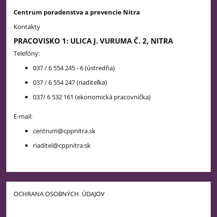
Centrum poradenstva a prevencie Nitra
Kontakty
PRACOVISKO 1: ULICA J. VURUMA Č. 2, NITRA
Telefóny:
037 / 6 554 245 - 6 (ústredňa)
037 / 6 554 247 (riaditeľka)
037/ 6 532 161 (ekonomická pracovníčka)
E-mail:
centrum@cppnitra.sk
riaditel@cppnitra.sk
OCHRANA OSOBNÝCH ÚDAJOV